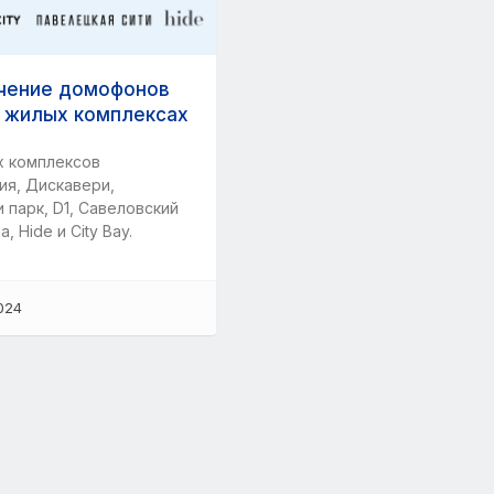
чение домофонов
в жилых комплексах
х комплексов
я, Дискавери,
 парк, D1, Савеловский
, Hide и City Bay.
024