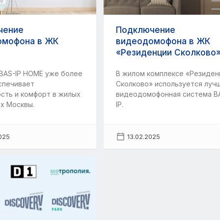
чение
Подключение
омофона в ЖК
видеодомофона в ЖК
«Резиденции Сколково
BAS-IP HOME уже более
В жилом комплексе «Резиден
спечивает
Сколково» используется луч
сть и комфорт в жилых
видеодомофонная система B
х Москвы.
IP.
025
13.02.2025