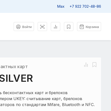
Max
+7 922
702-48-86
Войти
Корзина
актных карт
SILVER
ь бесконтактных карт и брелоков
лером UKEY: считывание карт, брелоков
торов по стандартам Mifare, Bluetooth и NFC.