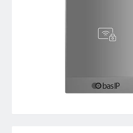
CR-02BD SILVER
— Считыватель бе
Написать отзыв