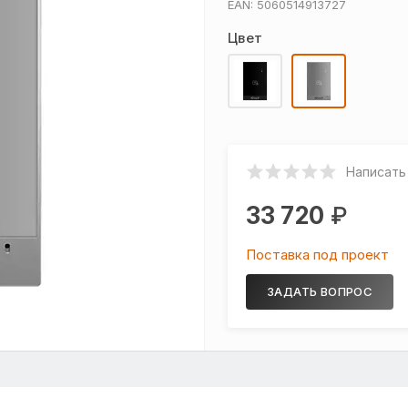
EAN: 5060514913727
Цвет
Написать
33 720
₽
Поставка под проект
ЗАДАТЬ ВОПРОС
сконтактных карт
33 720
₽
Поставка под