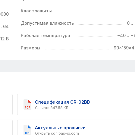
Класс защиты
0000
Допустимая влажность
0 ..
. 64
Рабочая температура
−40 .. +
12 В
Размеры
99×159×4
Спецификация CR-02BD
Скачать 347.58 КБ
Актуальные прошивки
Открыть cdn.bas-ip.com