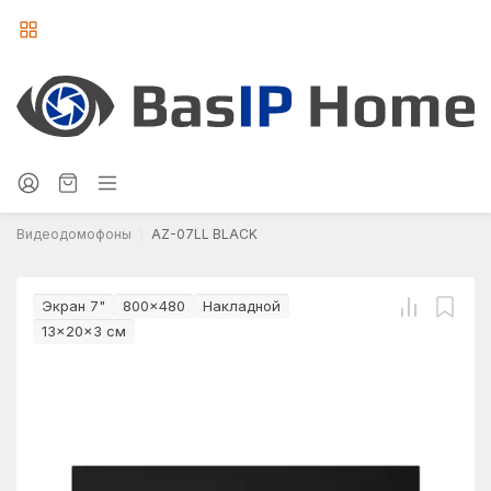
Видеодомофоны
AZ-07LL BLACK
Экран 7"
800×480
Накладной
13×20×3 см